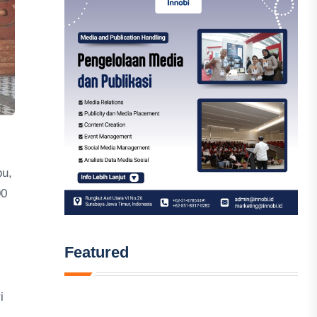
bu,
00
Featured
i