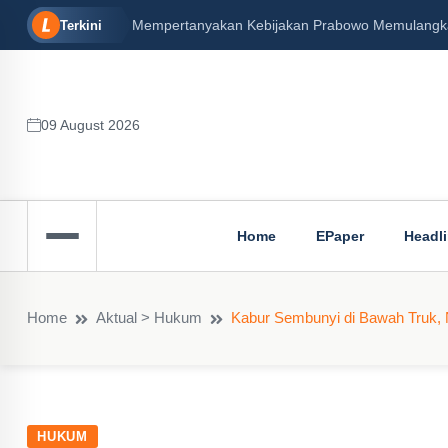
Mempertanyakan Kebijakan Prabowo Memulangkan 
Terkini
09 August 2026
Home
EPaper
Headl
Home
Aktual > Hukum
Kabur Sembunyi di Bawah Truk, N
HUKUM