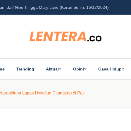
‘Bali’ Nine’ hingga Mary Jane (Koran Senin, 16/12/2024)
Pe
ine
Trending
Aktual
Opini
Gaya Hidup
arapidana Lapas l Madiun Ditangkap di Pati