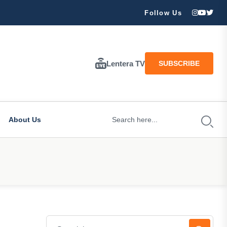
ran Besar Tuhan…
Follow Us
Lentera TV
SUBSCRIBE
About Us