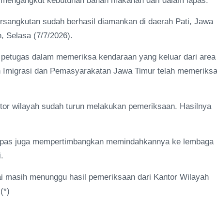
ai mengangkut kebutuhan bahan makanan dari dalam lapas.
bersangkutan sudah berhasil diamankan di daerah Pati, Jawa
, Selasa (7/7/2026).
ian petugas dalam memeriksa kendaraan yang keluar dari area
an Imigrasi dan Pemasyarakatan Jawa Timur telah memeriks
antor wilayah sudah turun melakukan pemeriksaan. Hasilnya
. Lapas juga mempertimbangkan memindahkannya ke lembaga
.
lai masih menunggu hasil pemeriksaan dari Kantor Wilayah
(*)