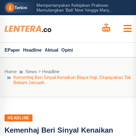
Mempertanyakan Kebijakan Prabowo
erah?
P
Terkini
Memulangkan ‘Bali’ Nine’ hingga Mary...
EPaper
Headline
Aktual
Opini
Home
News > Headline
Kemenhaj Beri Sinyal Kenaikan Biaya Haji, Diupayakan Tak
Bebani Jamaah
HEADLINE
Kemenhaj Beri Sinyal Kenaikan