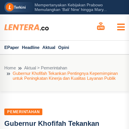
Mempertanyakan Kebijakan Prabowo
erah?
P
Terkini
Memulangkan ‘Bali’ Nine’ hingga Mary...
EPaper
Headline
Aktual
Opini
Home
Aktual > Pemerintahan
Gubernur Khofifah Tekankan Pentingnya Kepemimpinan
untuk Peningkatan Kinerja dan Kualitas Layanan Publik
PEMERINTAHAN
Gubernur Khofifah Tekankan