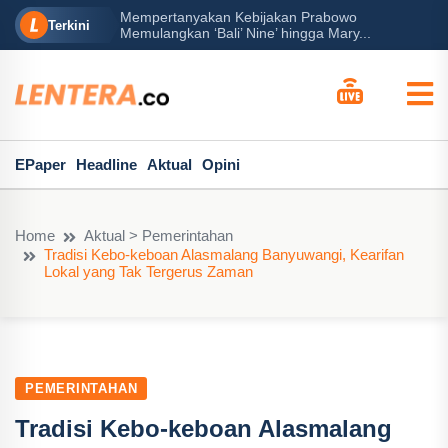
Mempertanyakan Kebijakan Prabowo
erah?
P
Terkini
Memulangkan ‘Bali’ Nine’ hingga Mary...
EPaper
Headline
Aktual
Opini
Home
Aktual > Pemerintahan
Tradisi Kebo-keboan Alasmalang Banyuwangi, Kearifan
Lokal yang Tak Tergerus Zaman
PEMERINTAHAN
Tradisi Kebo-keboan Alasmalang