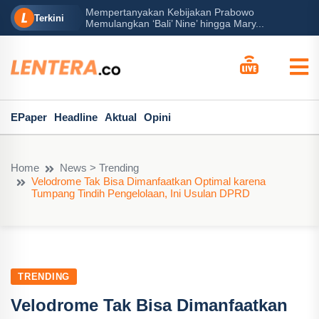
Mempertanyakan Kebijakan Prabowo
erah?
P
Terkini
Memulangkan ‘Bali’ Nine’ hingga Mary...
EPaper
Headline
Aktual
Opini
Home
News > Trending
Velodrome Tak Bisa Dimanfaatkan Optimal karena
Tumpang Tindih Pengelolaan, Ini Usulan DPRD
TRENDING
Velodrome Tak Bisa Dimanfaatkan