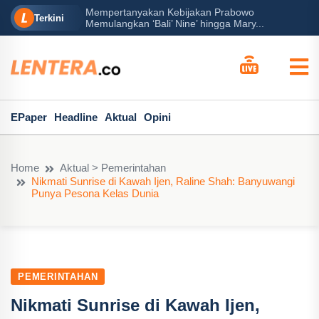
Mempertanyakan Kebijakan Prabowo
erah?
Pe
Terkini
Memulangkan ‘Bali’ Nine’ hingga Mary...
EPaper
Headline
Aktual
Opini
Home
Aktual > Pemerintahan
Nikmati Sunrise di Kawah Ijen, Raline Shah: Banyuwangi
Punya Pesona Kelas Dunia
PEMERINTAHAN
Nikmati Sunrise di Kawah Ijen,