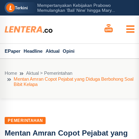
Mempertanyakan Kebijakan Prabowo
erah?
P
Terkini
Memulangkan ‘Bali’ Nine’ hingga Mary...
EPaper
Headline
Aktual
Opini
Home
Aktual > Pemerintahan
Mentan Amran Copot Pejabat yang Diduga Berbohong Soal
Bibit Kelapa
PEMERINTAHAN
Mentan Amran Copot Pejabat yang