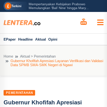
Mempertanyakan Kebijakan Prabowo
erah?
P
Terkini
Memulangkan ‘Bali’ Nine’ hingga Mary...
EPaper
Headline
Aktual
Opini
Home
Aktual > Pemerintahan
Gubernur Khofifah Apresiasi Layanan Verifikasi dan Validasi
Data SPMB SMA-SMK Negeri di Ngawi
PEMERINTAHAN
Gubernur Khofifah Apresiasi