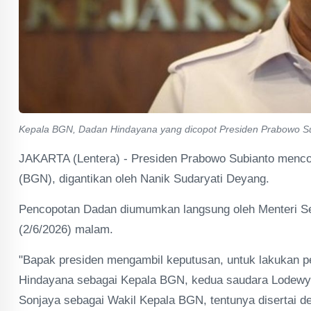
Kepala BGN, Dadan Hindayana yang dicopot Presiden Prabowo Subi
JAKARTA (Lentera) - Presiden Prabowo Subianto menco
(BGN), digantikan oleh Nanik Sudaryati Deyang.
Pencopotan Dadan diumumkan langsung oleh Menteri Sek
(2/6/2026) malam.
"Bapak presiden mengambil keputusan, untuk lakukan p
Hindayana sebagai Kepala BGN, kedua saudara Lodewy
Sonjaya sebagai Wakil Kepala BGN, tentunya disertai d