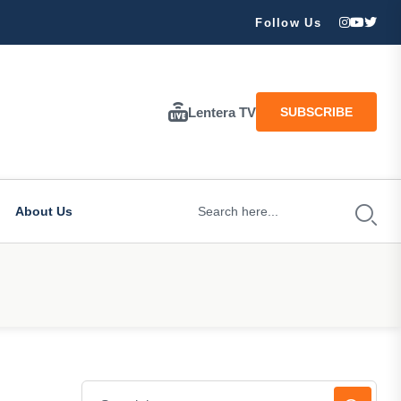
Banjir dan Longsor Landa Wilayah Trenggalek: Pohon Roboh, 
Follow Us
Lentera TV
SUBSCRIBE
About Us