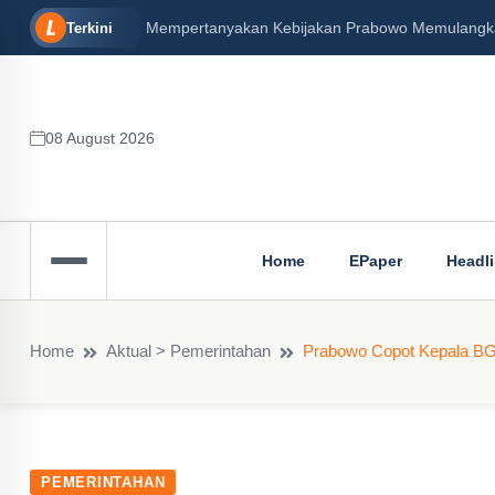
an Senin, 16/12/2024)
Peran Besar Tuhan…
Terkini
08 August 2026
Home
EPaper
Headl
Home
Aktual > Pemerintahan
Prabowo Copot Kepala BG
PEMERINTAHAN