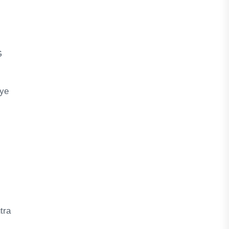
G
nye
tra