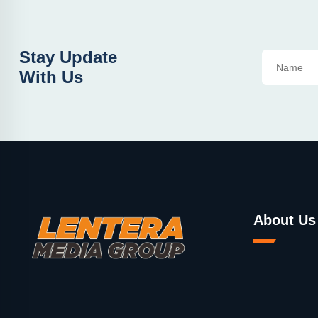
Stay Update
With Us
About Us