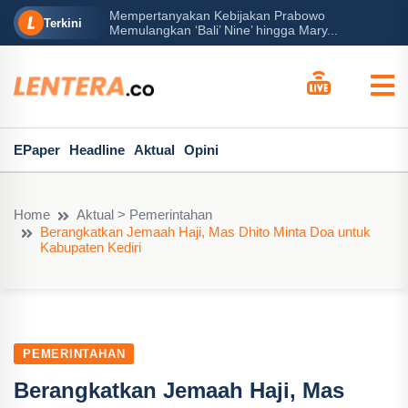
Mempertanyakan Kebijakan Prabowo
erah?
P
Terkini
Memulangkan ‘Bali’ Nine’ hingga Mary...
EPaper
Headline
Aktual
Opini
Home
Aktual > Pemerintahan
Berangkatkan Jemaah Haji, Mas Dhito Minta Doa untuk
Kabupaten Kediri
PEMERINTAHAN
Berangkatkan Jemaah Haji, Mas