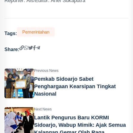
Reporter: Ais/Editor: Arief Sukaputra
Pemerintahan
Tags:
Share:
Previous News
Pemkab Sidoarjo Sabet
Penghargaan Kearsipan Tingkat
Nasional
Next News
Lantik Pengurus Baru KORMI
Sidoarjo, Wabup Mimik: Ajak Semua
Kalangan Gemar Olah Raga