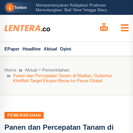
Mempertanyakan Kebijakan Prabowo
erah?
P
Terkini
Memulangkan ‘Bali’ Nine’ hingga Mary...
EPaper
Headline
Aktual
Opini
Home
Aktual > Pemerintahan
Panen dan Percepatan Tanam di Madiun, Gubernur
Khofifah Target Ekspor Beras ke Pasar Global
PEMERINTAHAN
Panen dan Percepatan Tanam di