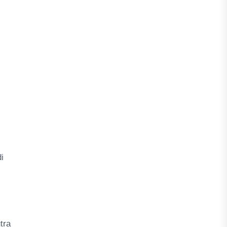
i
tra