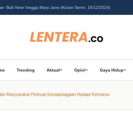
’ hingga Mary Jane (Koran Senin, 16/12/2024)
Peran Besar 
ine
Trending
Aktual
Opini
Gaya Hidup
 dan Masyarakat Perkuat Kesiapsiagaan Hadapi Kemarau