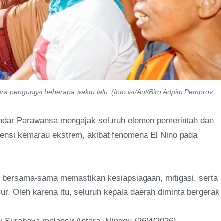
a pengungsi beberapa waktu lalu. (foto:ist/Ant/Biro Adpim Pemprov
Indar Parawansa mengajak seluruh elemen pemerintah dan
nsi kemarau ekstrem, akibat fenomena El Nino pada
ri bersama-sama memastikan kesiapsiagaan, mitigasi, serta
r. Oleh karena itu, seluruh kepala daerah diminta bergerak
i Surabaya melansir Antara, Minggu (26/4/2026).