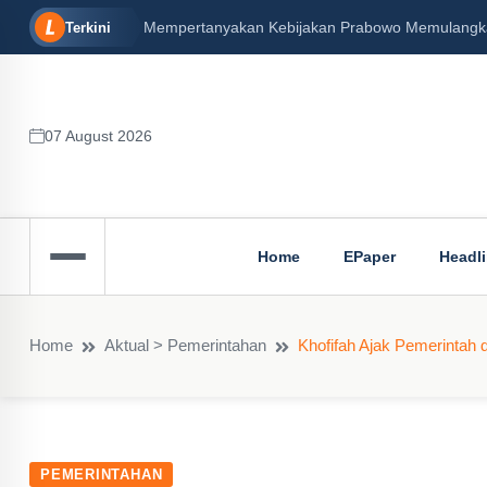
Mempertanyakan Kebijakan Prabowo Memulangkan ‘Bali’ Nine
Terkini
07 August 2026
Home
EPaper
Headl
Home
Aktual > Pemerintahan
Khofifah Ajak Pemerintah
PEMERINTAHAN