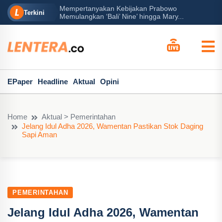
Mempertanyakan Kebijakan Prabowo
erah?
P
Terkini
Memulangkan ‘Bali’ Nine’ hingga Mary...
EPaper
Headline
Aktual
Opini
Home
Aktual > Pemerintahan
Jelang Idul Adha 2026, Wamentan Pastikan Stok Daging
Sapi Aman
PEMERINTAHAN
Jelang Idul Adha 2026, Wamentan