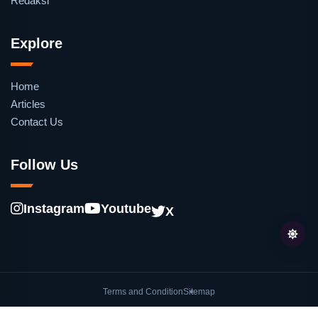
Redaksi
Explore
Home
Articles
Contact Us
Follow Us
Instagram
Youtube
X
Terms and Condition
Sitemap
© oleh
Lentera.co
. Hak cipta dilindungi undang-undang.