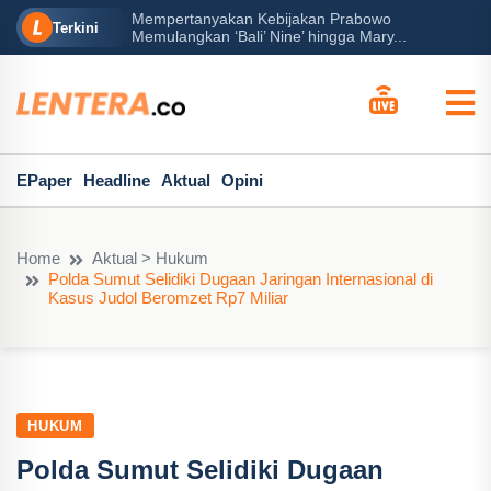
Mempertanyakan Kebijakan Prabowo
erah?
P
Terkini
Memulangkan ‘Bali’ Nine’ hingga Mary...
EPaper
Headline
Aktual
Opini
Home
Aktual > Hukum
Polda Sumut Selidiki Dugaan Jaringan Internasional di
Kasus Judol Beromzet Rp7 Miliar
HUKUM
Polda Sumut Selidiki Dugaan