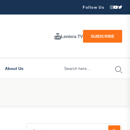
ran Besar Tuhan…
Follow Us
Lentera TV
SUBSCRIBE
About Us