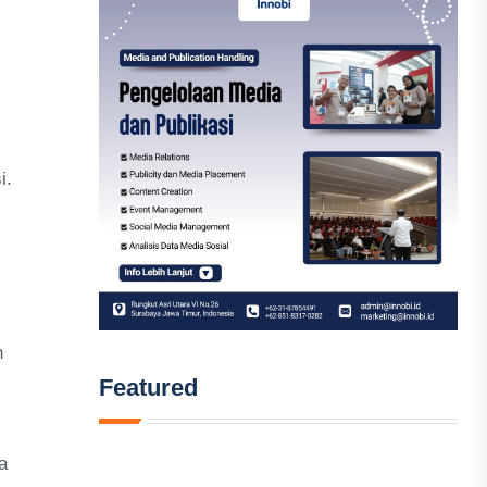
i.
h
Featured
a