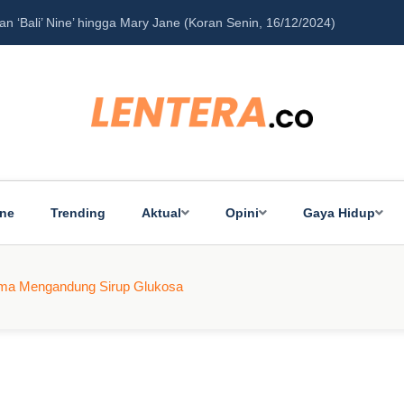
‘Bali’ Nine’ hingga Mary Jane (Koran Senin, 16/12/2024)
Pe
ine
Trending
Aktual
Opini
Gaya Hidup
rma Mengandung Sirup Glukosa