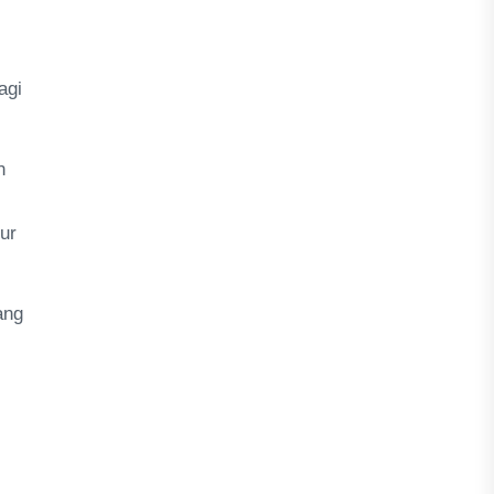
agi
n
ur
ang