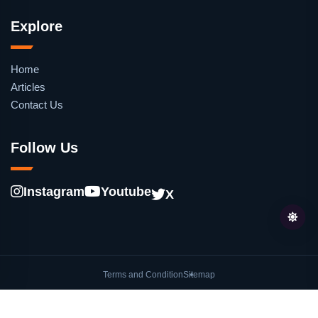
Explore
Home
Articles
Contact Us
Follow Us
Instagram
Youtube
X
Terms and Condition
Sitemap
© oleh
Lentera.co
. Hak cipta dilindungi undang-undang.