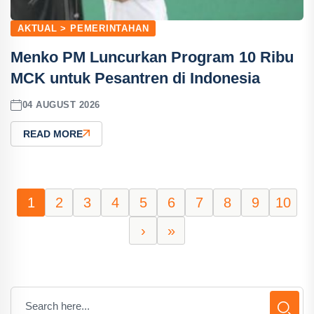
AKTUAL > PEMERINTAHAN
Menko PM Luncurkan Program 10 Ribu
MCK untuk Pesantren di Indonesia
04 AUGUST 2026
READ MORE
1
2
3
4
5
6
7
8
9
10
›
»