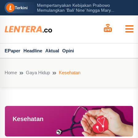
Mempertanyakan Kebijakan Prabowo
erah?
P
Terkini
Memulangkan ‘Bali’ Nine’ hingga Mary...
EPaper
Headline
Aktual
Opini
Home
Gaya Hidup
Kesehatan
Kesehatan