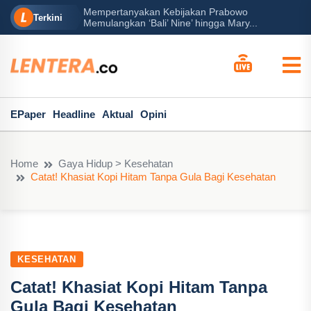
Mempertanyakan Kebijakan Prabowo
erah?
P
Terkini
Memulangkan ‘Bali’ Nine’ hingga Mary...
EPaper
Headline
Aktual
Opini
Home
Gaya Hidup > Kesehatan
Catat! Khasiat Kopi Hitam Tanpa Gula Bagi Kesehatan
KESEHATAN
Catat! Khasiat Kopi Hitam Tanpa
Gula Bagi Kesehatan