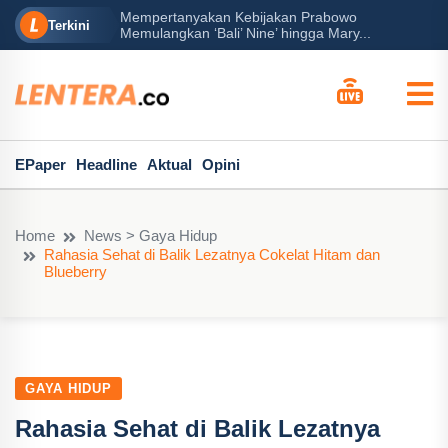
Mempertanyakan Kebijakan Prabowo
erah?
P
Terkini
Memulangkan ‘Bali’ Nine’ hingga Mary...
EPaper
Headline
Aktual
Opini
Home
News > Gaya Hidup
Rahasia Sehat di Balik Lezatnya Cokelat Hitam dan
Blueberry
GAYA HIDUP
Rahasia Sehat di Balik Lezatnya