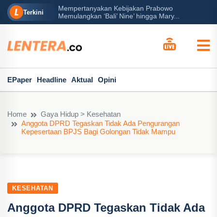
Mempertanyakan Kebijakan Prabowo
erah?
P
Terkini
Memulangkan ‘Bali’ Nine’ hingga Mary...
EPaper
Headline
Aktual
Opini
Home
Gaya Hidup > Kesehatan
Anggota DPRD Tegaskan Tidak Ada Pengurangan
Kepesertaan BPJS Bagi Golongan Tidak Mampu
KESEHATAN
Anggota DPRD Tegaskan Tidak Ada