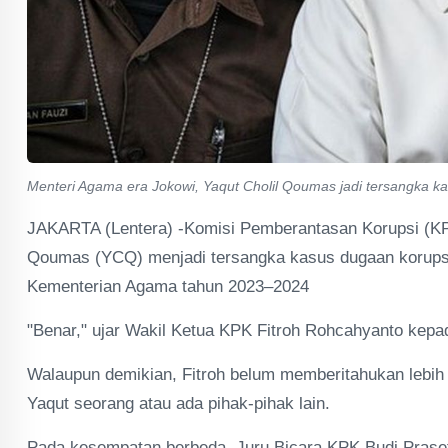
Menteri Agama era Jokowi, Yaqut Cholil Qoumas jadi tersangka kas
JAKARTA (Lentera) -Komisi Pemberantasan Korupsi (K
Qoumas (YCQ) menjadi tersangka kasus dugaan korupsi 
Kementerian Agama tahun 2023–2024
"Benar," ujar Wakil Ketua KPK Fitroh Rohcahyanto kepada
Walaupun demikian, Fitroh belum memberitahukan lebih 
Yaqut seorang atau ada pihak-pihak lain.
Pada kesempatan berbeda, Juru Bicara KPK Budi Prase