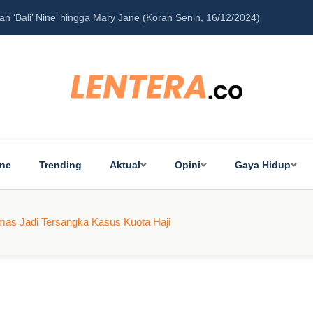
‘Bali’ Nine’ hingga Mary Jane (Koran Senin, 16/12/2024)
Pe
ine
Trending
Aktual
Opini
Gaya Hidup
mas Jadi Tersangka Kasus Kuota Haji