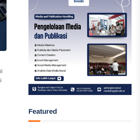
l
i
Featured