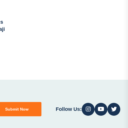
us
ji
Follow Us:
Submit Now