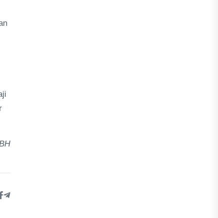
an
ji
r
 BH