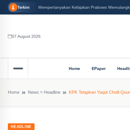
Mempertanyakan Kebijakan Prabowo Memulangkan 
Terkini
07 August 2026
Home
EPaper
Headl
Home
News > Headline
KPK Tetapkan Yaqut Cholil Qou
HEADLINE