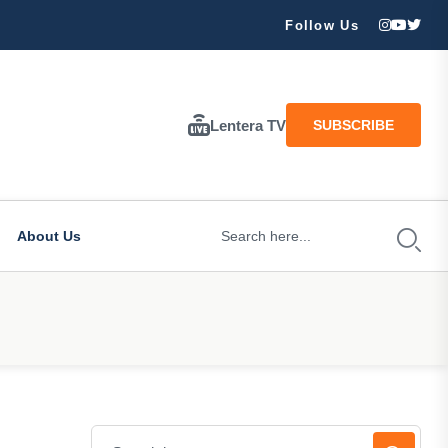
ran Besar Tuhan…
Follow Us
Lentera TV
SUBSCRIBE
About Us