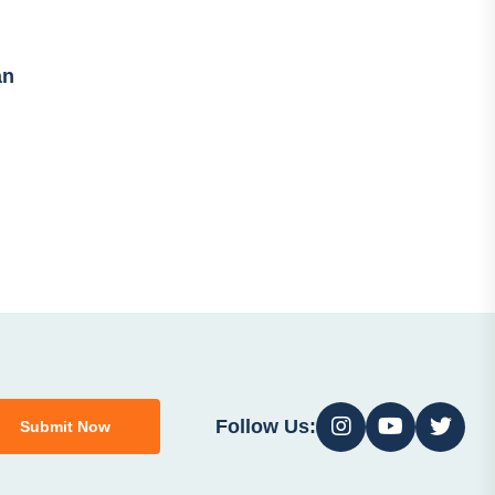
an
Follow Us:
Submit Now