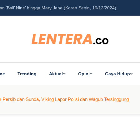
‘Bali’ Nine’ hingga Mary Jane (Koran Senin, 16/12/2024)
Pe
ine
Trending
Aktual
Opini
Gaya Hidup
 Persib dan Sunda, Viking Lapor Polisi dan Wagub Tersinggung