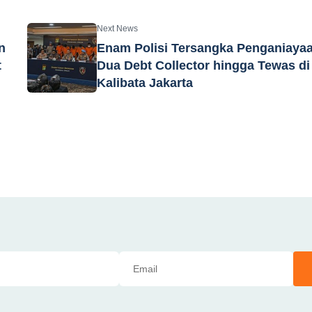
Next News
n
Enam Polisi Tersangka Penganiaya
t
Dua Debt Collector hingga Tewas di
Kalibata Jakarta