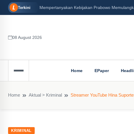
Mempertanyakan Kebijakan Prabowo Memulangkan 
Terkini
08 August 2026
Home
EPaper
Headl
Home
Aktual > Kriminal
Streamer YouTube Hina Suporter
KRIMINAL