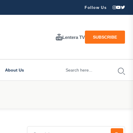
ran Besar Tuhan…
Follow Us
Lentera TV
SUBSCRIBE
About Us