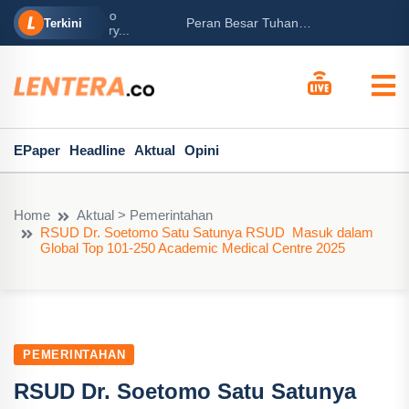
rabowo
Ba
Peran Besar Tuhan…
Terkini
ga Mary...
Po
EPaper
Headline
Aktual
Opini
Home
Aktual > Pemerintahan
RSUD Dr. Soetomo Satu Satunya RSUD Masuk dalam
Global Top 101-250 Academic Medical Centre 2025
PEMERINTAHAN
RSUD Dr. Soetomo Satu Satunya