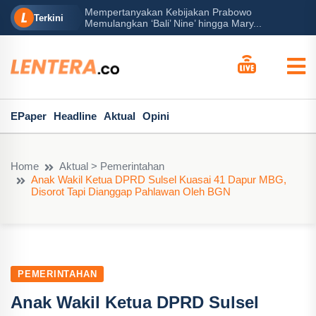
Mempertanyakan Kebijakan Prabowo
erah?
P
Terkini
Memulangkan ‘Bali’ Nine’ hingga Mary...
EPaper
Headline
Aktual
Opini
Home
Aktual > Pemerintahan
Anak Wakil Ketua DPRD Sulsel Kuasai 41 Dapur MBG,
Disorot Tapi Dianggap Pahlawan Oleh BGN
PEMERINTAHAN
Anak Wakil Ketua DPRD Sulsel