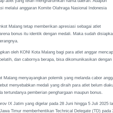
dap atlet yang telah mengharumkan nama daerah. Adapun
asi melalui anggaran Komite Olahraga Nasional Indonesia
kot Malang tetap memberikan apresiasi sebagai atlet
rena bonus itu identik dengan medali. Maka sudah disiapk
terangnya.
iapkan oleh KONI Kota Malang bagi para atlet anggar mencap
, pelatih, dan cabornya berapa, bisa dikomunikasikan dengan
ot Malang menyayangkan polemik yang melanda cabor angg
ebut menyebabkan medali yang diraih para atlet belum diaku
da tertundanya pemberian penghargaan maupun bonus.
ov IX Jatim yang digelar pada 28 Juni hingga 5 Juli 2025 la
 Jawa Timur memberhentikan Technical Delegate (TD) pada 