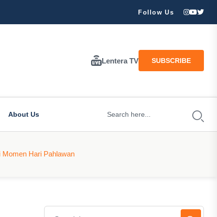
ran Besar Tuhan…
Follow Us
Lentera TV
SUBSCRIBE
About Us
di Momen Hari Pahlawan