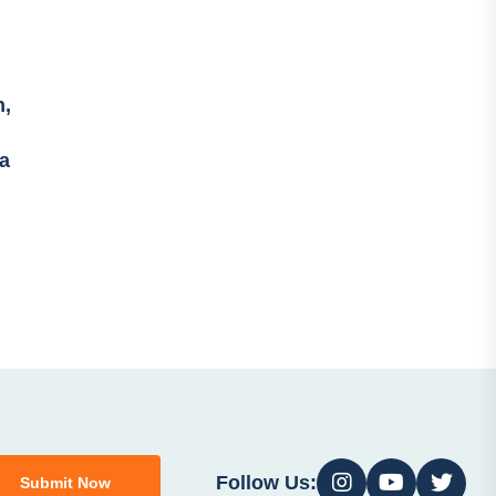
h,
a
Follow Us:
Submit Now