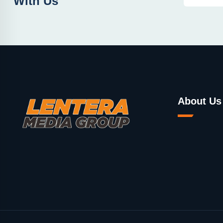
With Us
About Us