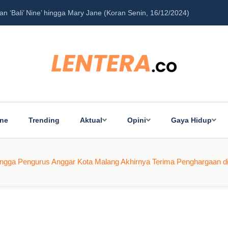
‘Bali’ Nine’ hingga Mary Jane (Koran Senin, 16/12/2024)
Pe
ine
Trending
Aktual
Opini
Gaya Hidup
 hingga Pengurus Anggar Kota Malang Akhirnya Terima Penghargaan 