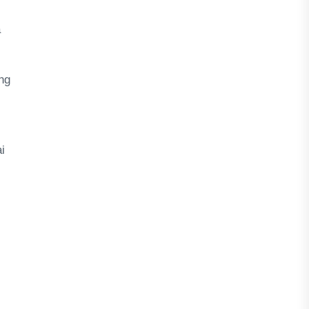
a
ng
i