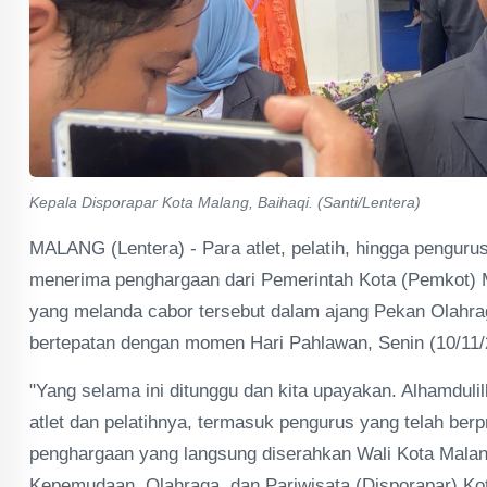
Kepala Disporapar Kota Malang, Baihaqi. (Santi/Lentera)
MALANG (Lentera) - Para atlet, pelatih, hingga penguru
menerima penghargaan dari Pemerintah Kota (Pemkot) Ma
yang melanda cabor tersebut dalam ajang Pekan Olahrag
bertepatan dengan momen Hari Pahlawan, Senin (10/11/
"Yang selama ini ditunggu dan kita upayakan. Alhamduli
atlet dan pelatihnya, termasuk pengurus yang telah berp
penghargaan yang langsung diserahkan Wali Kota Malang
Kepemudaan, Olahraga, dan Pariwisata (Disporapar) Kot