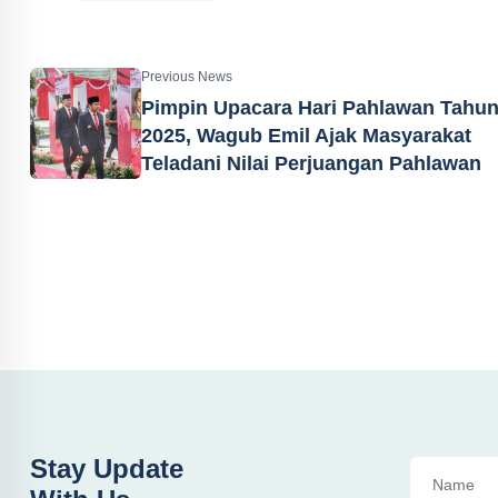
Previous News
Pimpin Upacara Hari Pahlawan Tahu
2025, Wagub Emil Ajak Masyarakat
Teladani Nilai Perjuangan Pahlawan
Stay Update