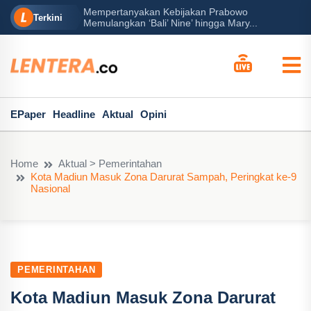
Mempertanyakan Kebijakan Prabowo
erah?
P
Terkini
Memulangkan ‘Bali’ Nine’ hingga Mary...
EPaper
Headline
Aktual
Opini
Home
Aktual > Pemerintahan
Kota Madiun Masuk Zona Darurat Sampah, Peringkat ke-9
Nasional
PEMERINTAHAN
Kota Madiun Masuk Zona Darurat