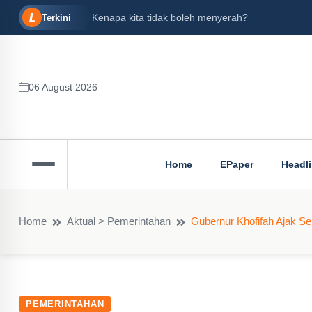
alan
Kenapa kita tidak boleh menyerah?
Terkini
06 August 2026
Home
EPaper
Headl
Home
Aktual > Pemerintahan
Gubernur Khofifah Ajak S
PEMERINTAHAN