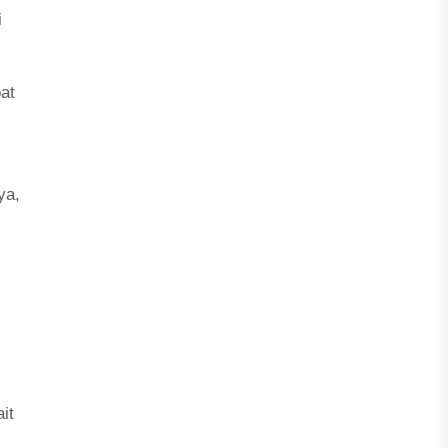
i
at
ya,
it