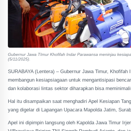
Gubernur Jawa TImur Khofifah Indar Parawansa meninjau kesiap
(5/11/2025).
SURABAYA (Lentera) – Gubernur Jawa Timur, Khofifah I
membangun kesiapsiagaan untuk mengantisipasi bencana
dan kolaborasi lintas sektor diharapkan bisa meminimalis
Hal itu disampaikan saat menghadiri Apel Kesiapan Ta
yang digelar di Lapangan Upacara Mapolda Jatim, Surab
Apel ini dipimpin langsung oleh Kapolda Jawa Timur Irj