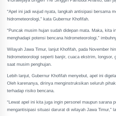
V/Brawijaya Brigjen TNI Singgih Pambudi Arianto, dan j
“Apel ini jadi wujud nyata, langkah antisipasi bersam
hidrometeorologi,” kata Gubernur Khofifah.
“Puncak musim hujan sudah didepan mata. Maka, kita ing
menghadapi potensi bencana hidrometeorologi,” imbuhn
Wilayah Jawa Timur, lanjut Khofifah, pada November h
hidrometeorologi seperti banjir, cuaca ekstrim, longsor,
saat musim penghujan.
Lebih lanjut, Gubernur Khofifah menyebut, apel ini dige
Oleh karenanya, dirinya menginstruksikan seluruh piha
terhadap risiko bencana.
“Lewat apel ini kita juga ingin personel maupun sarana
mengantisipasi situasi darurat di wilayah Jawa Timur,” l