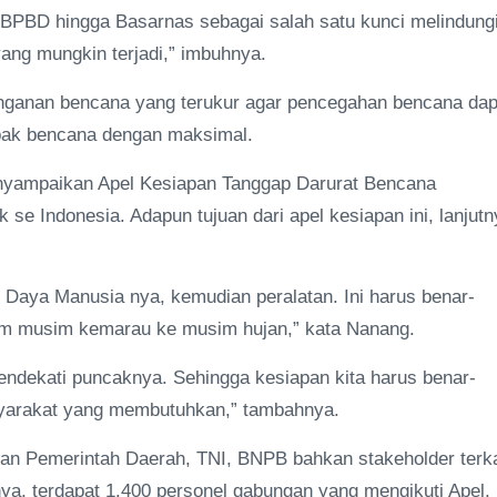
, BPBD hingga Basarnas sebagai salah satu kunci melindung
ng mungkin terjadi,” imbuhnya.
nanganan bencana yang terukur agar pencegahan bencana dap
pak bencana dengan maksimal.
nyampaikan Apel Kesiapan Tanggap Darurat Bencana
se Indonesia. Adapun tujuan dari apel kesiapan ini, lanjutn
 Daya Manusia nya, kemudian peralatan. Ini harus benar-
klim musim kemarau ke musim hujan,” kata Nanang.
mendekati puncaknya. Sehingga kesiapan kita harus benar-
syarakat yang membutuhkan,” tambahnya.
an Pemerintah Daerah, TNI, BNPB bahkan stakeholder terka
ya, terdapat 1.400 personel gabungan yang mengikuti Apel,