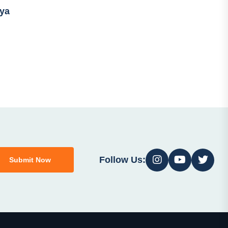
nya
Follow Us:
Submit Now