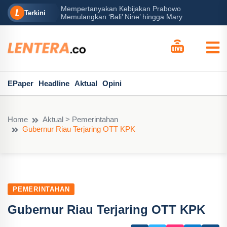
Mempertanyakan Kebijakan Prabowo
erah?
P
Terkini
Memulangkan ‘Bali’ Nine’ hingga Mary...
EPaper
Headline
Aktual
Opini
Home
Aktual > Pemerintahan
Gubernur Riau Terjaring OTT KPK
PEMERINTAHAN
Gubernur Riau Terjaring OTT KPK