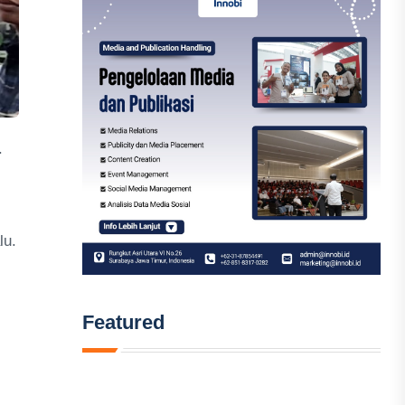
.
lu.
Featured