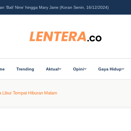
‘Bali’ Nine’ hingga Mary Jane (Koran Senin, 16/12/2024)
Pe
ine
Trending
Aktual
Opini
Gaya Hidup
a Libur Tempat Hiburan Malam