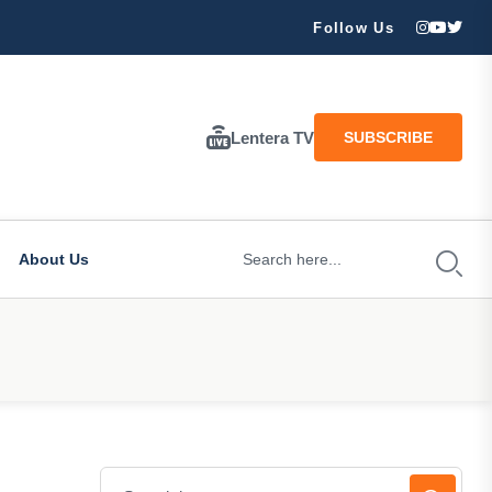
ran Besar Tuhan…
Follow Us
Lentera TV
SUBSCRIBE
About Us