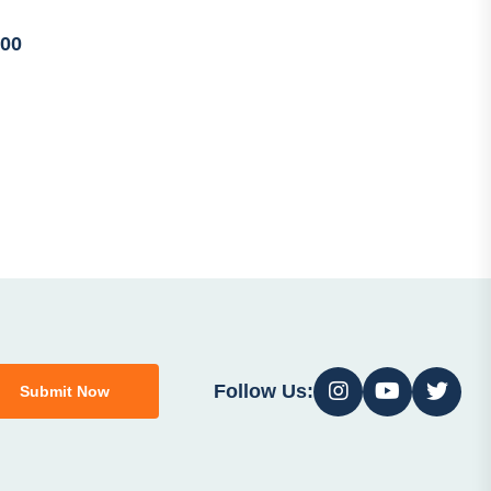
600
Follow Us:
Submit Now