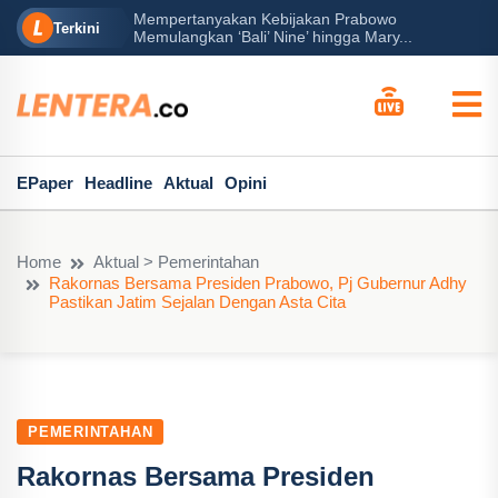
Mempertanyakan Kebijakan Prabowo
erah?
P
Terkini
Memulangkan ‘Bali’ Nine’ hingga Mary...
EPaper
Headline
Aktual
Opini
Home
Aktual > Pemerintahan
Rakornas Bersama Presiden Prabowo, Pj Gubernur Adhy
Pastikan Jatim Sejalan Dengan Asta Cita
PEMERINTAHAN
Rakornas Bersama Presiden