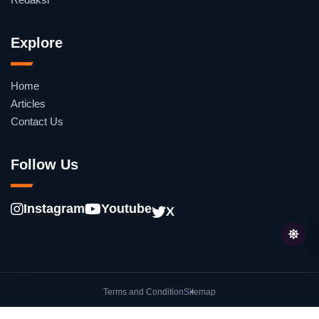
Explore
Home
Articles
Contact Us
Follow Us
Instagram
Youtube
X
Terms and Condition
Sitemap
© oleh
Lentera.co
. Hak cipta dilindungi undang-undang.