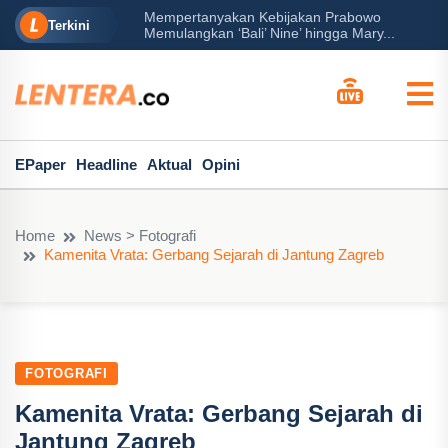
Mempertanyakan Kebijakan Prabowo
erah?
P
Terkini
Memulangkan ‘Bali’ Nine’ hingga Mary...
EPaper
Headline
Aktual
Opini
Home
News > Fotografi
Kamenita Vrata: Gerbang Sejarah di Jantung Zagreb
FOTOGRAFI
Kamenita Vrata: Gerbang Sejarah di
Jantung Zagreb