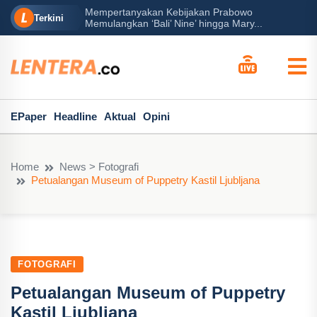
Mempertanyakan Kebijakan Prabowo
erah?
P
Terkini
Memulangkan ‘Bali’ Nine’ hingga Mary...
EPaper
Headline
Aktual
Opini
Home
News > Fotografi
Petualangan Museum of Puppetry Kastil Ljubljana
FOTOGRAFI
Petualangan Museum of Puppetry
Kastil Ljubljana