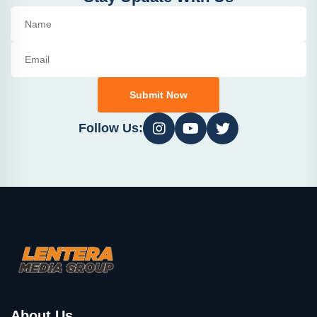
Submit Now
Follow Us:
About Us