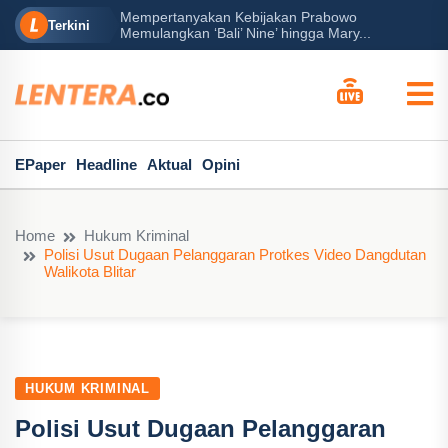
Mempertanyakan Kebijakan Prabowo
erah?
P
Terkini
Memulangkan ‘Bali’ Nine’ hingga Mary...
EPaper
Headline
Aktual
Opini
Home
Hukum Kriminal
Polisi Usut Dugaan Pelanggaran Protkes Video Dangdutan
Walikota Blitar
HUKUM KRIMINAL
Polisi Usut Dugaan Pelanggaran