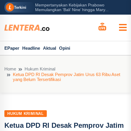
Mempertanyakan Kebijakan Prabowo
erah?
P
Terkini
Memulangkan ‘Bali’ Nine’ hingga Mary...
EPaper
Headline
Aktual
Opini
Home
Hukum Kriminal
Ketua DPD RI Desak Pemprov Jatim Urus 63 Ribu Aset
yang Belum Tersertifikasi
HUKUM KRIMINAL
Ketua DPD RI Desak Pemprov Jatim