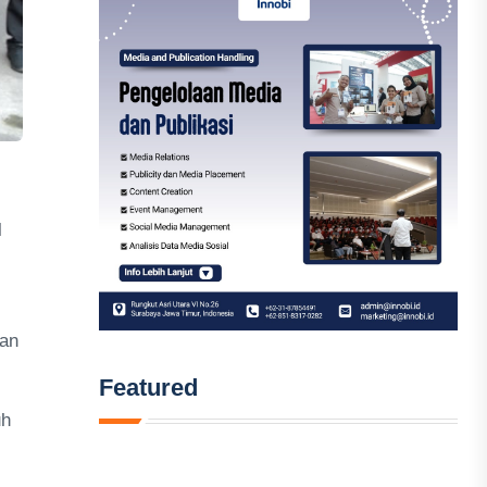
l
kan
Featured
uh