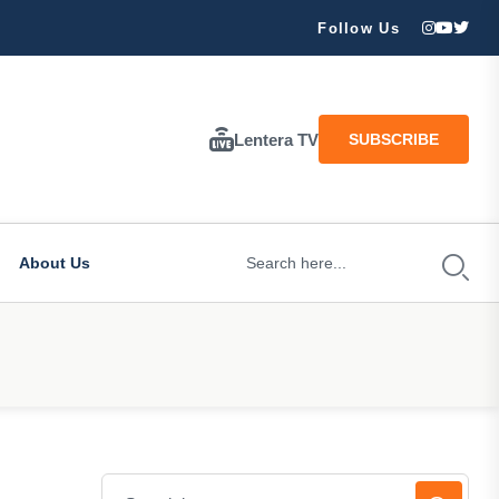
ran Besar Tuhan…
Follow Us
Lentera TV
SUBSCRIBE
About Us