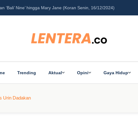
‘Bali’ Nine’ hingga Mary Jane (Koran Senin, 16/12/2024)
Pe
ine
Trending
Aktual
Opini
Gaya Hidup
s Urin Dadakan