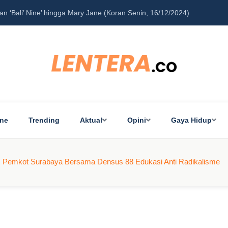
‘Bali’ Nine’ hingga Mary Jane (Koran Senin, 16/12/2024)
Pe
ine
Trending
Aktual
Opini
Gaya Hidup
, Pemkot Surabaya Bersama Densus 88 Edukasi Anti Radikalisme