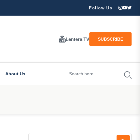
ran Besar Tuhan…
Follow Us
Lentera TV
SUBSCRIBE
About Us