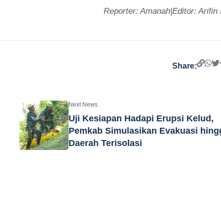
Reporter: Amanah|Editor: Arifin
Share:
Next News
Uji Kesiapan Hadapi Erupsi Kelud,
Pemkab Simulasikan Evakuasi hing
Daerah Terisolasi