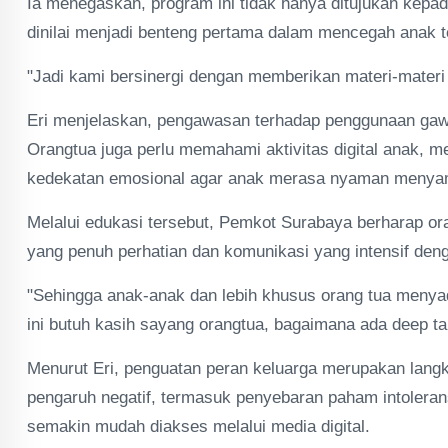
Ia menegaskan, program ini tidak hanya ditujukan kepada
dinilai menjadi benteng pertama dalam mencegah anak t
"Jadi kami bersinergi dengan memberikan materi-materi
Eri menjelaskan, pengawasan terhadap penggunaan gaw
Orangtua juga perlu memahami aktivitas digital anak, 
kedekatan emosional agar anak merasa nyaman menyamp
Melalui edukasi tersebut, Pemkot Surabaya berharap 
yang penuh perhatian dan komunikasi yang intensif den
"Sehingga anak-anak dan lebih khusus orang tua meny
ini butuh kasih sayang orangtua, bagaimana ada deep t
Menurut Eri, penguatan peran keluarga merupakan langka
pengaruh negatif, termasuk penyebaran paham intoleran
semakin mudah diakses melalui media digital.