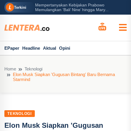
Mempertanyakan Kebijakan Prabowo
erah?
P
Terkini
Memulangkan ‘Bali’ Nine’ hingga Mary...
EPaper
Headline
Aktual
Opini
Home
Teknologi
Elon Musk Siapkan 'Gugusan Bintang' Baru Bernama
Starmind
TEKNOLOGI
Elon Musk Siapkan 'Gugusan