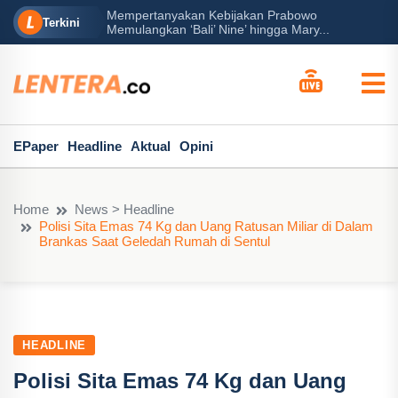
Mempertanyakan Kebijakan Prabowo
erah?
P
Terkini
Memulangkan ‘Bali’ Nine’ hingga Mary...
EPaper
Headline
Aktual
Opini
Home
News > Headline
Polisi Sita Emas 74 Kg dan Uang Ratusan Miliar di Dalam
Brankas Saat Geledah Rumah di Sentul
HEADLINE
Polisi Sita Emas 74 Kg dan Uang