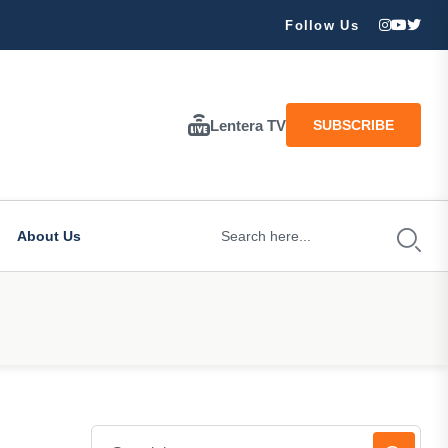
Banjir dan Longsor Landa Wilayah Trenggalek: Pohon Roboh, Sung
Follow Us
Lentera TV
SUBSCRIBE
About Us