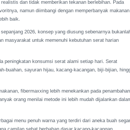
 realistis dan tidak memberikan tekanan berlebihan. Pada
favoritnya, namun diimbangi dengan memperbanyak makanan
ebih baik.
al sepanjang 2026, konsep yang diusung sebenarnya bukanla
kan masyarakat untuk memenuhi kebutuhan serat harian
peningkatan konsumsi serat alami setiap hari. Serat
ah-buahan, sayuran hijau, kacang-kacangan, biji-bijian, hing
makanan, fibermaxxing lebih menekankan pada penambahan
anyak orang menilai metode ini lebih mudah dijalankan dala
berbagai menu penuh warna yang terdiri dari aneka buah segar
ingga camilan sehat berbahan dasar kacang-kacangan.