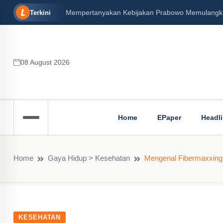
enin, 16/12/2024)
Peran Besar Tuhan…
Terkini
08 August 2026
Home
EPaper
Headl
Home
Gaya Hidup > Kesehatan
Mengenal Fibermaxxing,
KESEHATAN