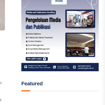
Featured
i
t