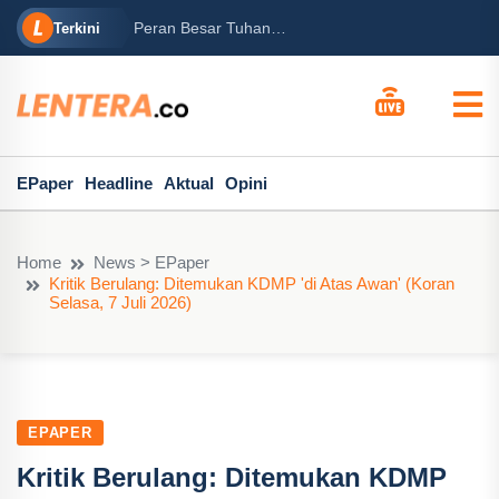
rabowo
Ba
Peran Besar Tuhan…
Terkini
ga Mary...
Po
EPaper
Headline
Aktual
Opini
Home
News > EPaper
Kritik Berulang: Ditemukan KDMP 'di Atas Awan' (Koran
Selasa, 7 Juli 2026)
EPAPER
Kritik Berulang: Ditemukan KDMP