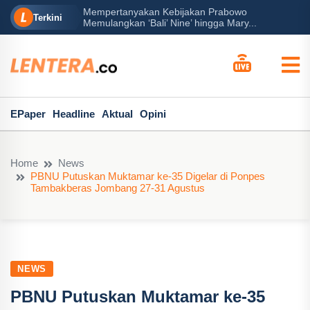
Mempertanyakan Kebijakan Prabowo
erah?
P
Terkini
Memulangkan ‘Bali’ Nine’ hingga Mary...
EPaper
Headline
Aktual
Opini
Home
News
PBNU Putuskan Muktamar ke-35 Digelar di Ponpes
Tambakberas Jombang 27-31 Agustus
NEWS
PBNU Putuskan Muktamar ke-35