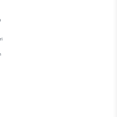
u
ri
n