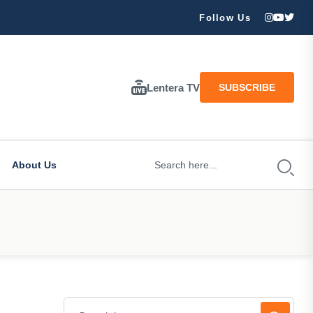
ran Besar Tuhan…
Follow Us
Lentera TV
SUBSCRIBE
About Us