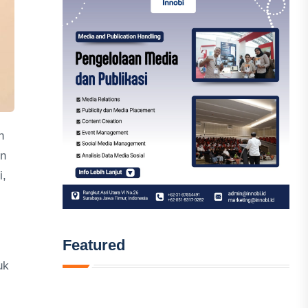
n
un
i,
Featured
uk