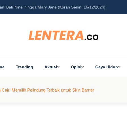
‘Bali’ Nine’ hingga Mary Jane (Koran Senin, 16/12/2024)
Pe
ine
Trending
Aktual
Opini
Gaya Hidup
air: Memilih Pelindung Terbaik untuk Skin Barrier