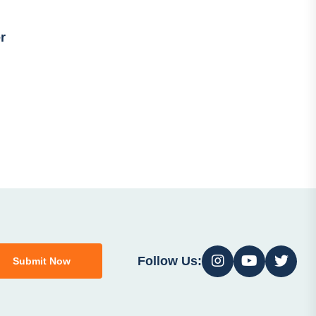
r
Follow Us:
Submit Now