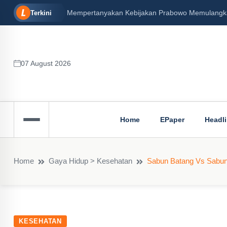
Mempertanyakan Kebijakan Prabowo Memulangkan 
Terkini
07 August 2026
Home
EPaper
Headl
Home
Gaya Hidup > Kesehatan
Sabun Batang Vs Sabun C
KESEHATAN