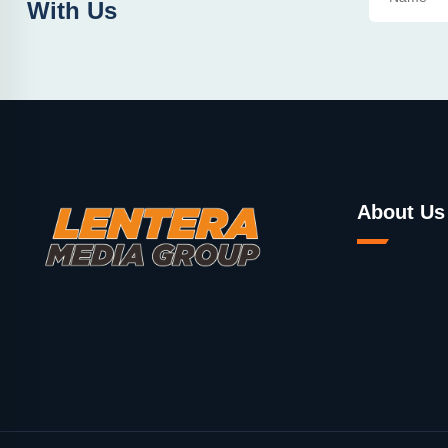
With Us
About Us