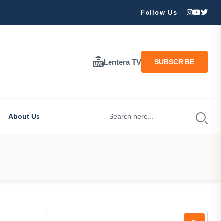
ran Besar Tuhan…
Follow Us
Lentera TV
SUBSCRIBE
About Us