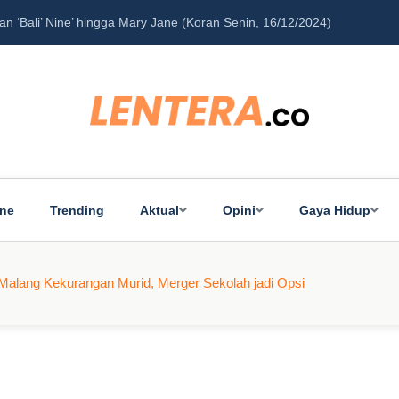
‘Bali’ Nine’ hingga Mary Jane (Koran Senin, 16/12/2024)
Pe
ine
Trending
Aktual
Opini
Gaya Hidup
a Malang Kekurangan Murid, Merger Sekolah jadi Opsi