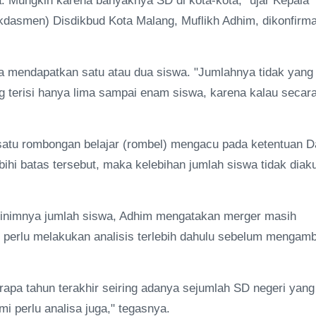
a. Mungkin karena banyaknya SD di kota-kota," ujar Kepala
dasmen) Disdikbud Kota Malang, Muflikh Adhim, dikonfirma
 mendapatkan satu atau dua siswa. "Jumlahnya tidak yang
ng terisi hanya lima sampai enam siswa, karena kalau secar
tu rombongan belajar (rombel) mengacu pada ketentuan D
ihi batas tersebut, maka kelebihan jumlah siswa tidak diaku
inimnya jumlah siswa, Adhim mengatakan merger masih
 perlu melakukan analisis terlebih dahulu sebelum mengamb
rapa tahun terakhir seiring adanya sejumlah SD negeri yang
i perlu analisa juga," tegasnya.