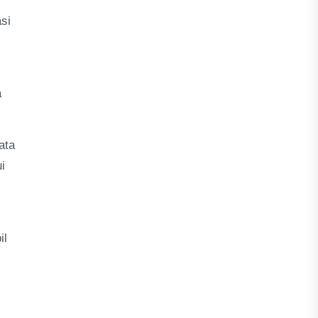
si
a
ata
i
il