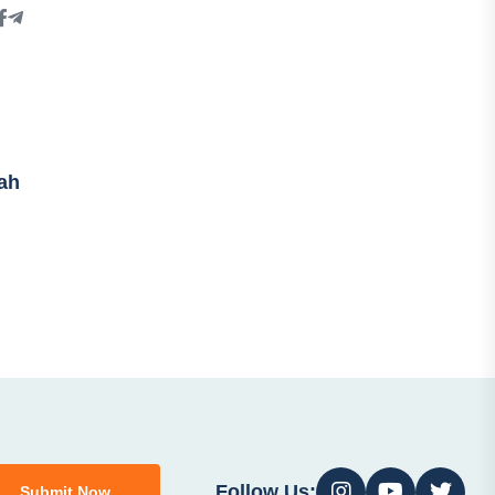
lah
Follow Us:
Submit Now