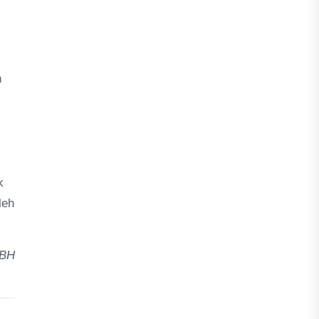
n
k
leh
 BH