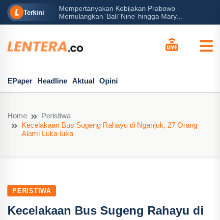
Mempertanyakan Kebijakan Prabowo
erah?
P
Terkini
Memulangkan ‘Bali’ Nine’ hingga Mary...
EPaper
Headline
Aktual
Opini
Home
Peristiwa
Kecelakaan Bus Sugeng Rahayu di Nganjuk, 27 Orang
Alami Luka-luka
PERISTIWA
Kecelakaan Bus Sugeng Rahayu di