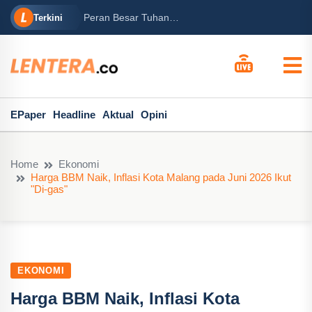
rabowo
Ba
Peran Besar Tuhan…
Terkini
ga Mary...
Po
EPaper
Headline
Aktual
Opini
Home
Ekonomi
Harga BBM Naik, Inflasi Kota Malang pada Juni 2026 Ikut
"Di-gas"
EKONOMI
Harga BBM Naik, Inflasi Kota