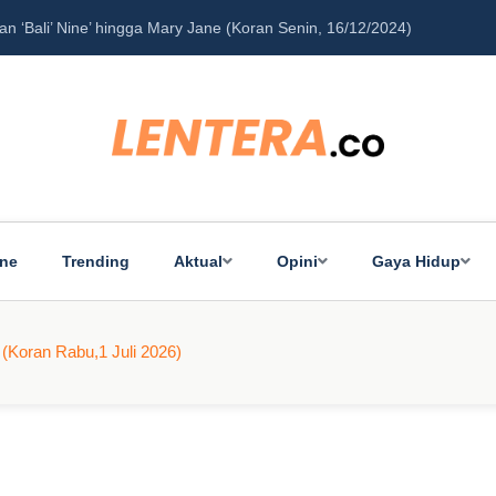
‘Bali’ Nine’ hingga Mary Jane (Koran Senin, 16/12/2024)
Pe
ine
Trending
Aktual
Opini
Gaya Hidup
(Koran Rabu,1 Juli 2026)