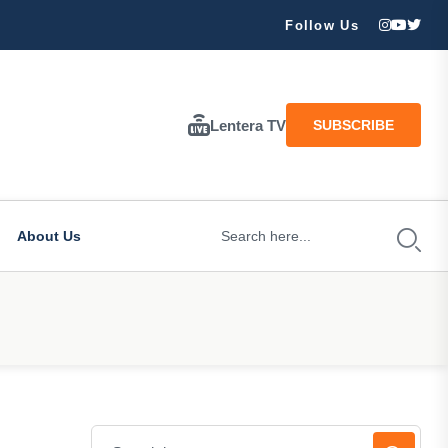
ran Besar Tuhan…
Follow Us
Lentera TV
SUBSCRIBE
About Us