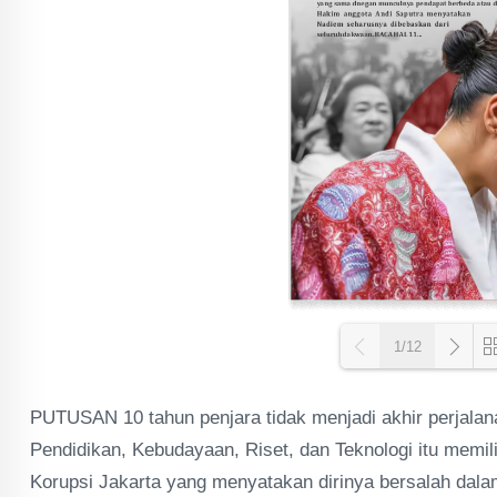
1/12
PUTUSAN 10 tahun penjara tidak menjadi akhir perjal
Loa
Pendidikan, Kebudayaan, Riset, dan Teknologi itu memi
Korupsi Jakarta yang menyatakan dirinya bersalah da