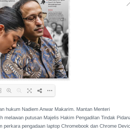
anan hukum Nadiem Anwar Makarim. Mantan Menteri
ding PDF 83% ...
lih melawan putusan Majelis Hakim Pengadilan Tindak Pidan
lam perkara pengadaan laptop Chromebook dan Chrome Devi