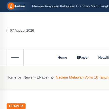
Mempertanyakan Kebijakan Prabowo Memulangkan 
Terkini
07 August 2026
Home
EPaper
Headl
Home
News > EPaper
Nadiem Melawan Vonis 10 Tahun 
EPAPER