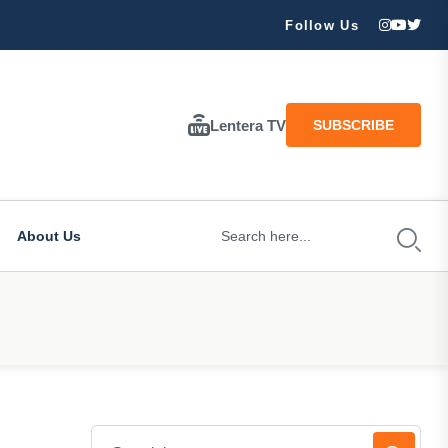
ran Besar Tuhan…
Follow Us
Lentera TV
SUBSCRIBE
About Us