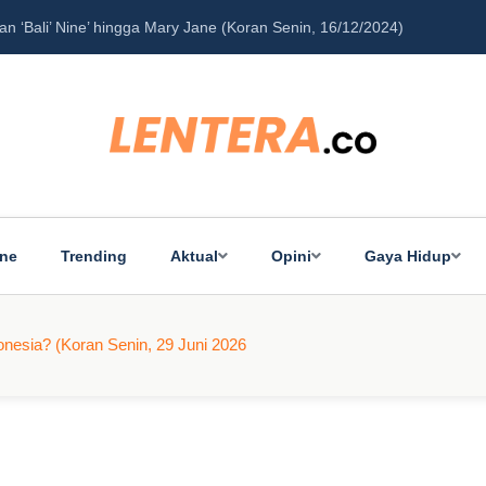
‘Bali’ Nine’ hingga Mary Jane (Koran Senin, 16/12/2024)
Pe
ine
Trending
Aktual
Opini
Gaya Hidup
onesia? (Koran Senin, 29 Juni 2026