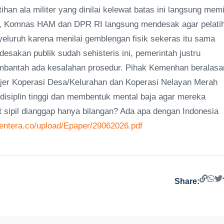
han ala militer yang dinilai kelewat batas ini langsung mem
an, Komnas HAM dan DPR RI langsung mendesak agar pelati
nyeluruh karena menilai gemblengan fisik sekeras itu sama
 desakan publik sudah sehisteris ini, pemerintah justru
mbantah ada kesalahan prosedur. Pihak Kemenhan beralasa
najer Koperasi Desa/Kelurahan dan Koperasi Nelayan Merah
disiplin tinggi dan membentuk mental baja agar mereka
 sipil dianggap hanya bilangan? Ada apa dengan Indonesia
/lentera.co/upload/Epaper/29062026.pdf
Share: