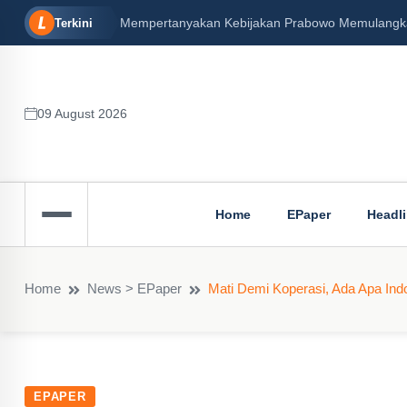
Mempertanyakan Kebijakan Prabowo Memulangkan 
Terkini
09 August 2026
Home
EPaper
Headl
Home
News > EPaper
Mati Demi Koperasi, Ada Apa Ind
EPAPER