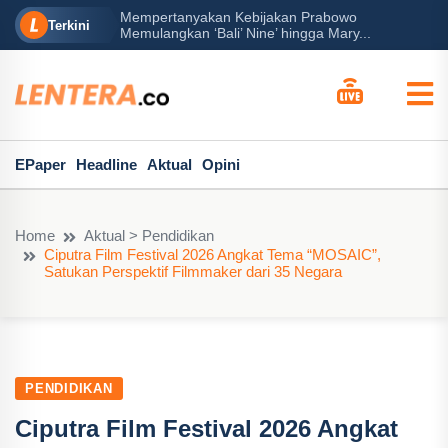
Mempertanyakan Kebijakan Prabowo
h?
Pera
Terkini
Memulangkan ‘Bali’ Nine’ hingga Mary...
EPaper
Headline
Aktual
Opini
Home
Aktual > Pendidikan
Ciputra Film Festival 2026 Angkat Tema “MOSAIC”,
Satukan Perspektif Filmmaker dari 35 Negara
PENDIDIKAN
Ciputra Film Festival 2026 Angkat