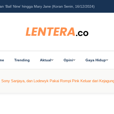
‘Bali’ Nine’ hingga Mary Jane (Koran Senin, 16/12/2024)
Pe
ine
Trending
Aktual
Opini
Gaya Hidup
ony Sanjaya, dan Lodewyk Pakai Rompi Pink Keluar dari Kejagun