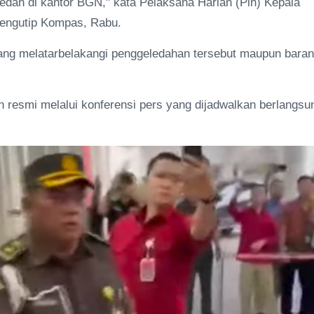
dah di kantor BGN," kata Pelaksana Harian (Plh) Kepala
engutip Kompas, Rabu.
yang melatarbelakangi penggeledahan tersebut maupun bara
 resmi melalui konferensi pers yang dijadwalkan berlangsu