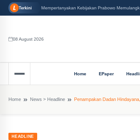
Mempertanyakan Kebijakan Prabowo Memulangkan 
Terkini
08 August 2026
Home
EPaper
Headl
Home
News > Headline
Penampakan Dadan Hindayana, S
HEADLINE