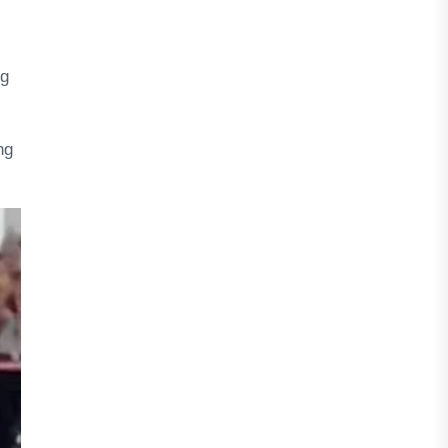
ng
ng