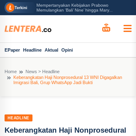
Mempertanyakan Kebijakan Prabowo
erah?
P
Terkini
Memulangkan ‘Bali’ Nine’ hingga Mary...
EPaper
Headline
Aktual
Opini
Home
News > Headline
Keberangkatan Haji Nonprosedural 13 WNI Digagalkan
Imigrasi Bali, Grup WhatsApp Jadi Bukti
HEADLINE
Keberangkatan Haji Nonprosedural