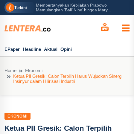
Mempertanyakan Kebijakan Prabowo
erah?
P
Terkini
Memulangkan ‘Bali’ Nine’ hingga Mary...
EPaper
Headline
Aktual
Opini
Home
Ekonomi
Ketua PII Gresik: Calon Terpilih Harus Wujudkan Sinergi
Insinyur dalam Hilirisasi Industri
EKONOMI
Ketua PII Gresik: Calon Terpilih